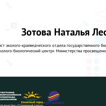
Зотова Наталья Ле
ст эколого-краеведческого отдела государственного б
колого-биологический центр» Министерства просвещения
 творчества «Солнечный город»