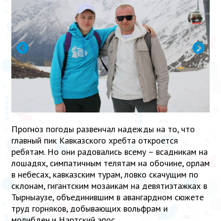
Прогноз погоды развенчал надежды на то, что
главный пик Кавказского хребта откроется
ребятам. Но они радовались всему – всадникам на
лошадях, симпатичным телятам на обочине, орлам
в небесах, кавказским турам, ловко скачущим по
склонам, гигантским мозаикам на девятиэтажках в
Тырныаузе, объединившим в авангардном сюжете
труд горняков, добывающих вольфрам и
молибден,и Нартский эпос…